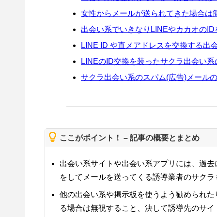
女性からメールが送られてきた場合は
出会い系でいきなりLINEやカカオのI
LINE ID や直メアドレスを交換す
LINEのID交換を装ったサクラ出会い
サクラ出会い系のスパム(広告)メール
ここがポイント！ – 記事の概要とまとめ
出会い系サイトや出会い系アプリには、過去に
をしてメールを送ってくる誘導業者のサクラ
他の出会い系や掲示板を使うよう勧められた
る場合は無視すること、決して誘導先のサイ