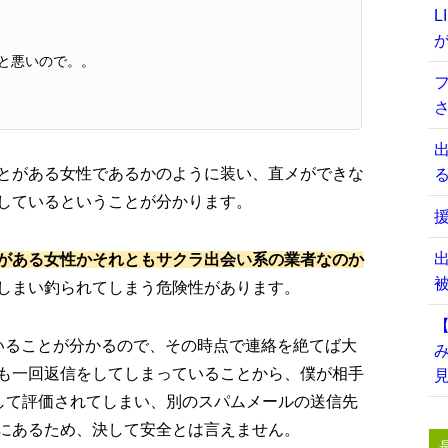
と悪いので。。
とがある女性であるかのように装い、直メができな
る
しているということが分かります。
がある女性かそれともサクラ出会い系の業者なのか
しまい釣られてしまう危険性があります。
いることが分かるので、その時点で連絡を絶てば大
も一回返信をしてしまっていることから、僕が相手
として評価されてしまい、別のスパムメールの送信先
にあるため、決して安全とは言えません。