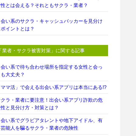
女性とは会える？それともサクラ・業者？
出会い系のサクラ・キャッシュバッカーを見分け
るポイントとは？
「業者・サクラ被害対策」に関する記事
出会い系で待ち合わせ場所を指定する女性と会っ
ても大丈夫？
「ママ活」で会える出会い系アプリは本当にある!?
サクラ・業者に要注意！出会い系アプリ詐欺の危
険性と見分け方・対策とは？
出会い系でグラビアタレントや地下アイドル、有
名芸能人を騙るサクラ・業者の危険性