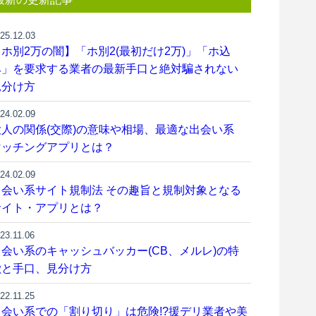
25.12.03
【ホ別2万の闇】「ホ別2(最初だけ2万)」「ホ込
み」を要求する業者の最新手口と絶対騙されない
見分け方
24.02.09
大人の関係(交際)の意味や相場、最適な出会い系
マッチングアプリとは？
24.02.09
出会い系サイト規制法 その趣旨と規制対象となる
サイト・アプリとは？
23.11.06
出会い系のキャッシュバッカー(CB、メルレ)の特
徴と手口、見分け方
22.11.25
出会い系での「割り切り」は危険!?援デリ業者や美